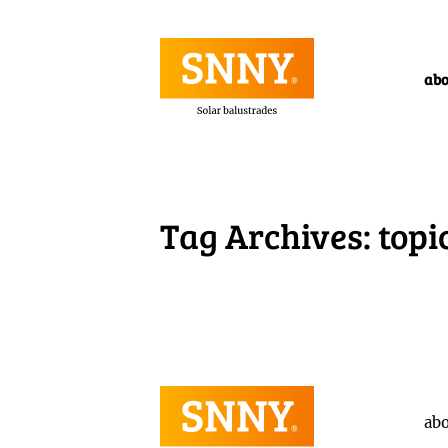
ab
Tag Archives:
topi
ab