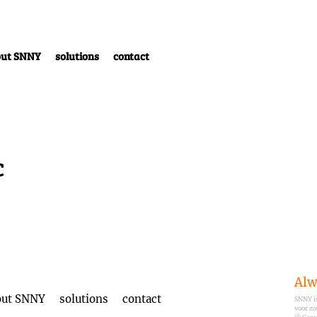
out SNNY
solutions
contact
c
Alw
out SNNY
solutions
contact
SNNY i
voor z