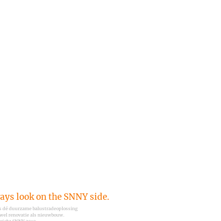
ays look on the SNNY side.
s dé duurzame balustradeoplossing
owel renovatie als nieuwbouw.